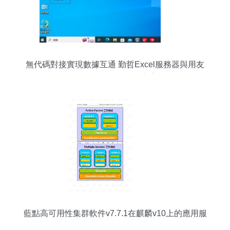
無代碼對接實現數據互通 勤哲Excel服務器與用友
U8的軟件集成解決方案
藍點高可用性集群軟件v7.7.1在麒麟v10上的應用服
務概覽