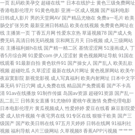
一页
乱码欧美孕交
超碰在线艹
日本在线护士
黄色三级免费网址
香港电影伦理片
91黄色电影
亚洲一区成人视频
国产福利电影
视频 老司机青娱乐 日本色情天堂 亚洲成人在线h 99操97 大香蕉伊人AV网
日韩成人影片
男的天堂网AV
国产精品尤物在
免费a一毛片
欧美
肠交扩张另类
最新亚洲日韩精品
欧美在线视频
免费黄色网址在
精品人vv 欧美日韩在线射精 亚洲成人一区 97超碰激情 国产传媒日韩一区 欧
线
主播第一页
丁香五月网
性爱东京热
草逼视频78
国产成人免
费无码
高清日韩无码视频
宗和网五月天
日b视频
成人三级网站
美激情内射 四虎永久地址日韩 中文字幕女优熟女 www东京热 国产精品撸色
在
主播福利姬h在线
国产精一精二区
基情涩涩网
51漫画成人
丁
香5月综合网
91爱爱com
伊人涩涩射
黄色视频网址导航
91国在
网 欧美成人性爱综合 亚洲AV另类 99热在线66 国产精品白 青青草美女视频
线观看
91最新自拍
黄色软件91
国产操女人
国产乱人
欧美乱欲
视频
超碰吃瓜
久草涩涩
最新在线A片网址
黄色视屏网站
欧美午
午夜福利禽 91青青操网站 超碰在线国产 九九豆花社区 天天弄日日搞 91热爆
夜寂寞影院
新视觉影视
成人写真福利
欧美内射网址
日本中文字
幕无码
97日穴网
成人免费在线
精品国产免费观看
国产不卡高
视频 大香蕉伊人AV 九一福利视频 欧美综合網 无码熟妇人妻AV 97去操操 福
清
91av在线播放
91制作传媒
岛国av资源
超碰91资源
国产乱一
乱二乱三
日韩美女直播
91尤物69
蜜桃午夜激情
免费伦理电影
利电影导航 久久网址二区 日韩免费a 91污导航 91无码青久 欧美色图小va
日本电影伦理片
黄瓜视频成人
性爱婷婷
爱豆在线看
麻豆影院爱
爱
成人软件视频
午夜宅男在线
91专区在线
狠狠干欧美
国产三
AV熟女闻香 国产AV理论 青娱乐自拍 亚洲的图色 97人人操人人插 国产精品
级国产
国产欧美日韩在线
97五月天婷婷
日韩在线网
91福利社
视频
福利导航
A片三级网站
久草视频8
香蕉APP污视频
艹艹艹
香蕉国产 美女探花综合 亚洲激情