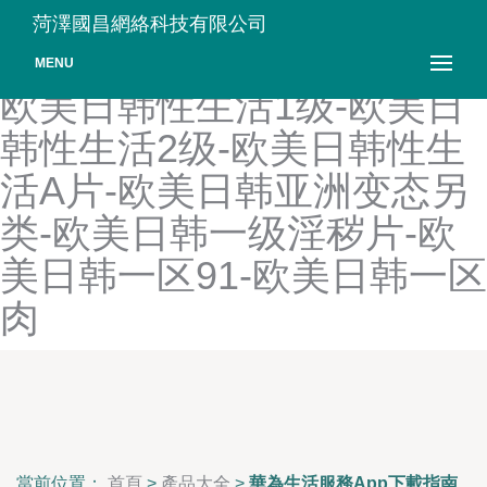
欧美日韩性爱DVD-欧美日韩
菏澤國昌網絡科技有限公司
性爱视频A片-欧美日韩性交-
MENU
欧美日韩性生活1级-欧美日
韩性生活2级-欧美日韩性生
活A片-欧美日韩亚洲变态另
类-欧美日韩一级淫秽片-欧
美日韩一区91-欧美日韩一区
肉
當前位置：
首頁
>
產品大全
>
華為生活服務App下載指南