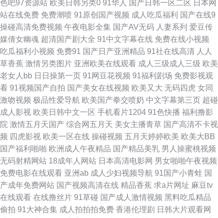
色吧97资源站
欧美日韩另类0
91华人
国产日韩一区二区
日本网
站在线免费
免费潮喷
91原创国产视频
成人吃瓜福利
国产在线9
逼国产视频 豆花AV激情网 九九视频在线 蜜臀ab 日本美女操逼 四虎永久地
操碰高清免费视频
午夜电影全集
国产AV无码
人妻系列
爱豆传
媒倩女幽魂
超清国产剧大全
91中文字幕在线
免费在线小视频
址日韩 亚洲色色影院 91福利专区 97AV香蕉 超碰碰人人操 狠狠操导航 另类
吃瓜福利小视频
免费91
国产日产亚洲精品
91社在线高清
人人
草香蕉
激情另类图片
亚洲欧美在线观看
成人三级成人三级
欧美
成人专区 青青草原福利社 色先锋AV成人 午夜少好福利 91P社区入口 AVAV
老女人bb
日日操第一页
91网豆花视频
91福利剧场
免费影视观
看
91视频国产自拍
国产美女在线视频
欧美又大
无码四虎
女同
福利导航 成人网址导航大全 另类乱日 人人超碰 午夜久干视频完整 中文字幕
激吻视频
极品性爱导航
欧美国产拳交喷奶
中文字幕第三页
超碰
成人影视
欧美日韩中文一区
手机看片1204
91色快播
福利撸影
上床視頻 97超碰夫妻资源 超碰在线99 国产毛片AA 精品偷拍网 欧美肏屄电
院
激情五月天国产
综合网五月天
美女主播青草
国产高清不卡视
频
四虎影视
欧美一区在线
操碰视频
五月天婷婷欧美
欧美大BB
影 日韩A片性爱网站 91性情 国产精品九九 另类丝袜美腿 欧洲性生活社区 探
国产福利啪啪
欧洲成人午夜精品
国产精品美乳
男人操蜜桃视频
无码射精网站
18成年人网站
日本高清电影网
男女啪啪午夜视频
花国产综合在线 中文字幕51黑料 91小巨 www日日干 国产精品日韩欧美 另
免费电影在线观看
亚洲ab
成人少妇视频导航
91国产小青蛙
国
产成年免费网站
国产视频高清在线
精品香蕉
求a片网址
麻豆tv
类欧美色 人妻丝袜中文字幕 五月丁香基地av 91黑丝精品美女 BT色图 东京
在线观看
在线撸丝片
91草碰
国产成人激情视频
黑料吃瓜精品
偷拍
91大神合集
成人拍拍拍免费
香港伦理剧
日韩大片观看网
热久久AV 韩国三级成人网 另类丝袜美腿 欧美专区另类 亚洲肉肉网 97精频