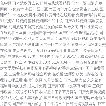
色av网
日本波多野吉衣
日韩在线观看精品
日本一级电影
久草
网页
97免费艹
岛国一区二区
岛国动作片在
波多野吉衣三级
亚
洲AV一卡
在线免费小视频
搞黄网站在线观看
免费色情A片网扯
91资源在线视频
蜜桃视频网站
91中文
国产在线视频
福利爱爱
网址
岛国搬运工首页
伦理朋友的妈妈
丝袜女同
日韩性爱网址
在线观看日本黄
亚洲国产第一网站
国产99不卡
66精品视频
国
产精品探花一区
成人免费国产大片
国产在线网址观看
欧美激情
日韩
国产精品无码亚洲
国产一区二区黄片
喷潮一区
福利姬足交
在线看
成人午夜网址
五月花无码视频
青青草国产
欧美日韩乱
国产屁屁第一页
91国产视频网
性爱草逼91AV
免费欧美视频
欧
美岛国一区二区
少妇喷水18禁
51漫画APP
丁香五月花激情网
欧美爱爱tv视频
免费五月丁香视频
97香蕉超级碰碰
国产免费看
二区
三级黄色片网站
综合网黄
在线播放观看
欧美电影在线
伦
理片在哪里看
蜜桃午夜网
久草资源在
日本三级大全
久久福利
福利所导航视频
成人片免费
国产第9页
中文字幕bt原声
三级日
韩欧美
午夜视频123
日本推理片
丁香五月网站
国产免费看视频
极品成人色
成人黑料自拍
国产日韩欧美网站
国产无码av
老湿A
片影院
国产精品自拍偷拍
牛牛影院A片
日韩无码视频网站
都市