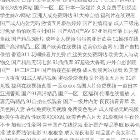
黄色3级抢网站
国产一区二区
日本一级婬片
久久免费手机视频
网页 91人妻字幕 超碰91在线 高清肏屄宅女 极品人人 久草欧美在线 欧美日
学生妹Av网站
亚洲人成免费网站
91大神自拍
福利片在线观看
国产成人内射无码
激情五月极品婷婷
国产剧情精品
成人三级伦
韩123 日韩无码四区 微拍福利92 亚洲福利网 www人人色 欧美在线A√ 午夜
理免费
偷怕欧美亚州图片
国产AV国产AV
97亚洲精华液
国内精
自线
国产精品3级片
成年女人视频
狠狠撸亚洲欧美
91操碰在线
伦理片AV 一本到道 宅男宅女AV在线 AV线上 AV性爱社区 国产黄色成人在线
国产高清精品二区
国产欧美在线视频
欧美色综合网
91国产自拍
偷拍
香蕉911
花蝴蝶看片免费
白丝美女免费网站
欧美女人与动
丝袜av导航 91影视网卡颜 国语精品在线久久 久久伊人一区网 日本中文字幕
物交
国产精品无码电影
91插插库
97超碰大香蕉
户外自慰影院
国产一区二区二区
国产偷窥盗摄视频
成人动漫网站观看
欧美第
MV 日韩久草网 日韩无人区艹 三级片操逼的 深夜导航 深夜影院毛片 亚洲老
一页夜夜
91成人精品视频
蜜桃爱爱视频
乱伦熟女五月天
91香
蕉视
福利在线视频直播
一区xxxxx
岛国大片免费视频
一道日本
湿机久久 综合97超碰 91全国精品 97在线综合 波多野解衣 国产精品福利社
亚洲香蕉
国产91高清精品
国产一区二区福利
伦理在线播放
人
妻无码精品
91自拍在线观看
国产一级片内射
夜夜骑青青草
欧
国产综合色网 九一传媒网站 欧美内射网站 日韩色情激情 三级片操逼 熟妇
美色图人妻
在线免费欧美视频
免费黄色毛片
成人精品无码视频
欧美午夜极品
性欧美ⅩⅩⅩⅩ乱
欧美色色六月天
91影视网
午夜伦
ea87av 偷拍视频网址导航 影音先锋女人成人 91视频官网社区 av影院首页
不卡
加勒比性爱网
青草国产在线视频
亚洲国产精品导航
欧美色
淫
波多野结依电影
91狠狠撸
成人深夜电影
精品国产美女剃毛
超碰免费公开人妻 成人美女免费黄色 国产精品18p 狠狠鲁无码色导航 久久