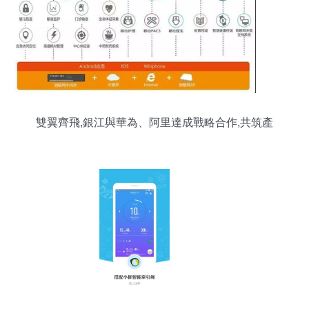
雙翼齊飛,銀江與華為、阿里達成戰略合作,共筑產
業生態