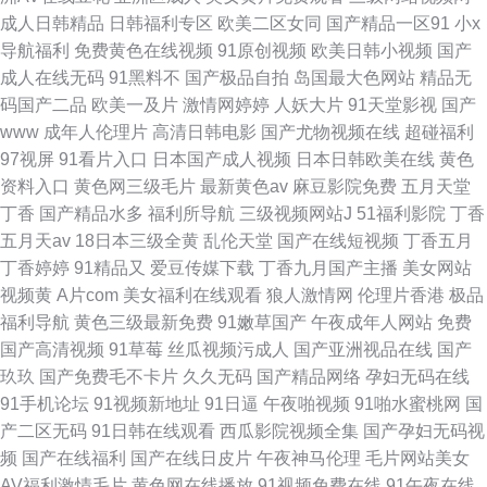
成人日韩精品
日韩福利专区
欧美二区女同
国产精品一区91
小x
导航福利
免费黄色在线视频
91原创视频
欧美日韩小视频
国产
成人在线无码
91黑料不
国产极品自拍
岛国最大色网站
精品无
码国产二品
欧美一及片
激情网婷婷
人妖大片
91天堂影视
国产
www
成年人伦理片
高清日韩电影
国产尤物视频在线
超碰福利
97视屏
91看片入口
日本国产成人视频
日本日韩欧美在线
黄色
资料入口
黄色网三级毛片
最新黄色av
麻豆影院免费
五月天堂
丁香
国产精品水多
福利所导航
三级视频网站J
51福利影院
丁香
五月天av
18日本三级全黄
乱伦天堂
国产在线短视频
丁香五月
丁香婷婷
91精品又
爱豆传媒下载
丁香九月国产主播
美女网站
视频黄
A片com
美女福利在线观看
狼人激情网
伦理片香港
极品
福利导航
黄色三级最新免费
91嫩草国产
午夜成年人网站
免费
国产高清视频
91草莓
丝瓜视频污成人
国产亚洲视品在线
国产
玖玖
国产免费毛不卡片
久久无码
国产精品网络
孕妇无码在线
91手机论坛
91视频新地址
91日逼
午夜啪视频
91啪水蜜桃网
国
产二区无码
91日韩在线观看
西瓜影院视频全集
国产孕妇无码视
频
国产在线福利
国产在线日皮片
午夜神马伦理
毛片网站美女
AV福利激情毛片
黄色网在线播放
91视频免费在线
91午夜在线