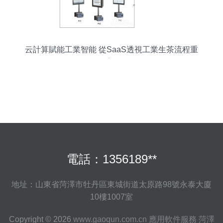
云計算賦能工業智能 從SaaS透視工業生茶流程重
塑
電話：1356189**
地址：山東省菏澤市牡丹區東城街道太原路98號永泰大廈
10樓1007室
Copyright © 2026
www.gaoqun.com.cn
應用軟件服務
菏澤