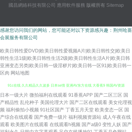
國昌網絡科技有限公司
應用軟件服務
版權所有
Sitemap
感谢您访问我们的网站，您可能还对以下资源感兴趣：荆州呛蔷
会展服务有限公司
欧美日韩性爱DVD|欧美日韩性爱视频A片|欧美日韩性交|欧美日
韩性生活1级|欧美日韩性生活2级|欧美日韩性生活A片|欧美日韩
亚洲变态另类|欧美日韩一级淫秽片|欧美日韩一区91|欧美日韩一
区肉
网站地图
日本一级大片
微拍福利在线观看
91香蕉APP
国产二区三区
国
青青操逼 wwwcom黄色 日本欧美国产综合 午夜福利偷拍在线 在线看免费91
产精品性
乱伦种子
美国伦理大片
国产二区在线观看
美女伦理视
频
福利偷拍小视频
91社区国产
丁香五月天堂
欧美变态一区
国
91c在线 久久精品久久波多 日本se情 亚洲AV东方在线 大香蕉9 韩国AV资源
产综合在线观看
国产免费一级片
福利视频资源站
成人午夜在线
观看
欧美图片在线观看
在线观看h视频
国产a级0
变性人妖
国产
导航 欧美城a 视频在线第91页 亚洲区bt国产 最新网址av 精品视频 日本黄色
福利永久
日韩中文字幕观看
足交在线播放91
丁香五月色网站