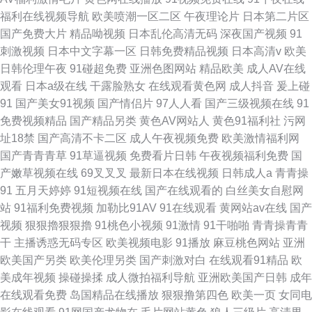
福利在线视频导航
欧美喷潮一区二区
午夜理论片
日本第二片区
国产免费大片
精品呦视频
日本乱伦高清无码
深夜国产视频
91
刺激视频
日本中文字幕一区
日韩免费精品视频
日本高清v
欧美
日韩伦理午夜
91碰超免费
亚洲色图网站
精品欧美
成人AV在线
观看
日本a级在线
干露脸熟女
在线观看黄色网
成人抖音
爰上碰
91
国产美女91视频
国产情侣片
97人人看
国产三级视频在线
91
免费视频精品
国产精品另类
黄色AV网站人
黄色91福利社
污网
址18禁
国产高清不卡二区
成人午夜视频免费
欧美激情福利网
国产青青青草
91草逼视频
免费看片日韩
午夜视频福利免费
国
产嫩草视频在线
69叉叉叉
最新日本在线视频
日韩成人a
青青操
91
五月天婷婷
91短视频在线
国产在线观看的
白丝美女自慰网
站
91福利免费视频
加勒比91AV
91在线观看
黄网站av在线
国产
视频
狠狠擼狠狠擼
91桃色小视频
91激情
91干啪啪
青青操青青
干
主播诱惑无码专区
欧美视频电影
91播放
麻豆桃色网站
亚洲
欧美国产另类
欧美伦理另类
国产刺激对白
在线观看91精品
欧
美成年视频
操碰操揉
成人微拍福利导航
亚洲欧美国产日韩
成年
在线观看免费
岛国精品在线播放
狠狠撸第四色
欧美一页
女同电