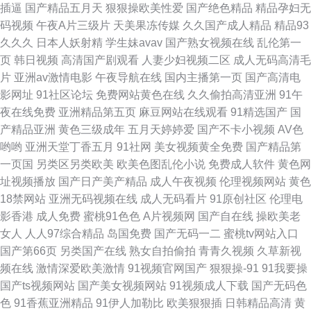
插逼
国产精品五月天
狠狠操欧美性爱
国产绝色精品
精品孕妇无
码视频
午夜A片三级片
天美果冻传媒
久久国产成人精品
精品93
久久久
日本人妖射精
学生妹avav
国产熟女视频在线
乱伦第一
页
韩日视频
高清国产剧观看
人妻少妇视频二区
成人无码高清毛
片
亚洲av激情电影
午夜导航在线
国内主播第一页
国产高清电
影网址
91社区论坛
免费网站黄色在线
久久偷拍高清亚洲
91午
夜在线免费
亚洲精品第五页
麻豆网站在线观看
91精选国产
国
产精品亚洲
黄色三级成年
五月天婷婷爱
国产不卡小视频
AV色
哟哟
亚洲天堂丁香五月
91社网
美女视频黄全免费
国产精品第
一页国
另类区另类欧美
欧美色图乱伦小说
免费成人软件
黄色网
址视频播放
国产日产美产精品
成人午夜视频
伦理视频网站
黄色
18禁网站
亚洲无码视频在线
成人无码看片
91原创社区
伦理电
影香港
成人免费
蜜桃91色色
A片视频网
国产自在线
操欧美老
女人
人人97综合精品
岛国免费
国产无码一二
蜜桃tv网站入口
国产第66页
另类国产在线
熟女自拍偷拍
青青久视频
久草新视
频在线
激情深爱欧美激情
91视频官网国产
狠狠操-91
91我要操
国产ts视频网站
国产美女视频网站
91视频成人下载
国产无码色
色
91香蕉亚洲精品
91伊人加勒比
欧美狠狠插
日韩精品高清
黄