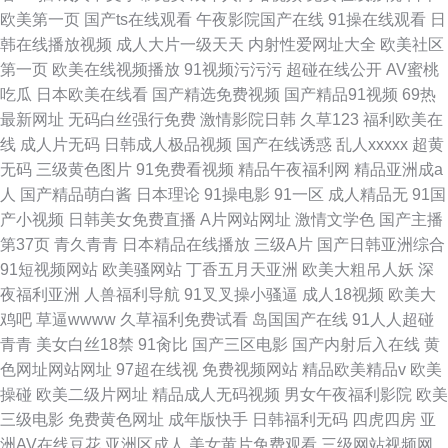
欧美第一页
国产ts在线观看
午夜影院国产在线
91操在线观看
日
韩在线播放视频
成人大片一级天天
内射性爱网址大全
欧美社区
第一页
欧美在线视频播放
91视频污污污
超碰在线公开
AV蜜桃
吃瓜
日本欧美在线看
国产精选免费视频
国产精品91视频
69热
最新网址
无码白丝强行免费
激情影院日韩
久草123
福利欧美在
线
成人片无码
日韩成人极品视频
国产在线诱惑
乱人xxxxx
超黄
无码
三级黄色图片
91免费看视频
精品午夜福利网
精品亚洲成a
人
国产精品萌白酱
日本理论
91操电影
91一区
成人精品无
91国
产小视频
日韩美女免费直播
A片网站网址
激情文学色
国产主播
第37页
青久青青
日本精品在线播放
三级A片
国产日韩亚洲综合
91短视频网站
欧美骚网站
丁香五月天亚洲
欧美大粗吊人妖
深
夜福利亚洲
人兽福利导航
91叉叉操小骚逼
成人18视频
欧美大
鸡吧
草逼wwww
久草福利免费试看
岛国国产在线
91人人超碰
青青
美女白丝18禁
91肏比
国产三区电影
国产内射后入在线
黄
色网址网站网址
97超在线视
免费视频网站
精品欧美精品v
欧美
操碰
欧美二级片网址
精品成人无码视频
男女午夜福利影院
欧美
三级电影
免费黄色网址
成年版快手
日韩福利无码
四虎四房
亚
洲AV在线豆花
亚洲区成人
美女黄片免费观看
三级网站视频网