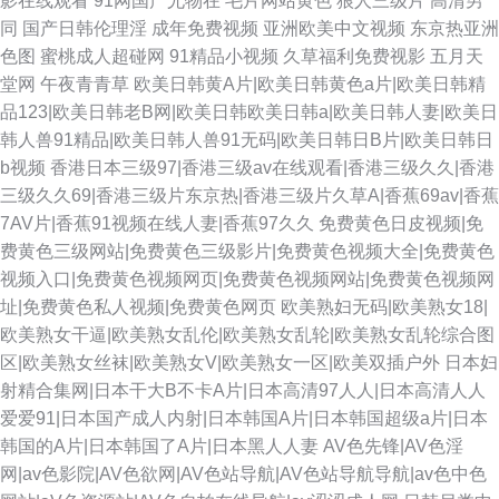
影在线观看
91网国产尤物在
毛片网站黄色
狼人三级片
高清男
同
国产日韩伦理淫
成年免费视频
亚洲欧美中文视频
东京热亚洲
色图
蜜桃成人超碰网
91精品小视频
久草福利免费视影
五月天
堂网
午夜青青草
欧美日韩黄A片|欧美日韩黄色a片|欧美日韩精
品123|欧美日韩老B网|欧美日韩欧美日韩a|欧美日韩人妻|欧美日
韩人兽91精品|欧美日韩人兽91无码|欧美日韩日B片|欧美日韩日
b视频
香港日本三级97|香港三级av在线观看|香港三级久久|香港
三级久久69|香港三级片东京热|香港三级片久草A|香蕉69av|香蕉
7AV片|香蕉91视频在线人妻|香蕉97久久
免费黄色日皮视频|免
费黄色三级网站|免费黄色三级影片|免费黄色视频大全|免费黄色
视频入口|免费黄色视频网页|免费黄色视频网站|免费黄色视频网
址|免费黄色私人视频|免费黄色网页
欧美熟妇无码|欧美熟女18|
欧美熟女干逼|欧美熟女乱伦|欧美熟女乱轮|欧美熟女乱轮综合图
区|欧美熟女丝袜|欧美熟女V|欧美熟女一区|欧美双插户外
日本妇
射精合集网|日本干大B不卡A片|日本高清97人人|日本高清人人
爱爱91|日本国产成人内射|日本韩国A片|日本韩国超级a片|日本
韩国的A片|日本韩国了A片|日本黑人人妻
AV色先锋|AV色淫
网|av色影院|AV色欲网|AV色站导航|AV色站导航导航|av色中色