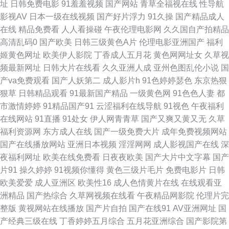
址
日韩免费电影
91羞羞视频
国产网站
青草全福视在线
性导航
影视AV
日本一级在线视频
国产好片浮力
91久操
国产精品成人
超碰在线青草97 国内自拍视频95 另类69Av 人妖66AV 无码流出苍井空 91黑
在线
精品免费看
人人看操碰
午夜伦理电影网
久久国自产拍精品
高清乱码0
国产欧美
日韩三级黄色A片
伦理电影亚洲国产
福利
人探花 www色哟哟 国产精品免费网站 欧美色图中文 五月四房色播婷婷 91
姬黄色网址
欧美伊人影院
丁香成人五月花
黄色网网址女
久草视
频最新网址
日韩大片在线看
久久亚洲人成
亚州色图乱伦小说
国
蜜桃动漫78 变态少妇网站 國產館中文字幕 老湿影院福利区 人妻人人骑 五月
产va免费观看
国产人妖第二
成人影片h
91色婷婷瑟色
东京热狠
狠草
日韩精品观看
91最新国产精品
一级黄色网
91色色人妻
都
丁香婷婷超碰 91色女啪啪 肏逼网址 国民内射视频 另类图日韩 超碰在桃 欧
市激情婷婷
91精品国产91
云涩福利在线导航
91视色
午夜福利
在线网站
91直播
91处女
伊人网青青草
国产又爽又黄又无
久草
美日韩a 天天干在线激情 最新的黄色网址 国产精品自拍九区 日韩操操操 91
福利资源网
东方成人在线
国产一级免费大片
成年免费视频网站
国产在线播放网站
亚洲日本视频
淫淫网网
成人影视国产在线
深
黄色香蕉 豆花tv在线a 狼友电影院 人人插日日插 婷婷色色性爱五月 91黑人
夜福利网址
欧美在线免费看
日夜夜欧美
国产大片中文字幕
国产
片91
操久婷婷
91视频你懂得
黄色三级片毛片
免费电影片
日韩
在线 AV诱惑网址 东京热av片 黄色图片综合网 男人影院网 瑟瑟五月天 91福
欧美爱爱
成人亚洲区
欧美性16
成人色情黄片在线
在线观看亚
洲精品
国产热综合
久草网视频在线看
午夜精品网影院
伦理片完
利网址 www色色综 国产三级片在线看 欧美岛国123 熟女91网 在线97视频
整版
黄视网站在线播放
国产片自拍
国产在线91
AV亚洲网址
国
产经典三级在线
丁香婷婷五月综合
五月花亚洲综合
国产影院第
97超碰人人操 导航美女福利 男人天堂网站 最新资源AV 超碰天天插 国内51