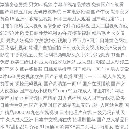
激情变态另类
男女91视频
字幕在线精品播放
免费国产在线看
国产婷婷五月天
无码传媒导航
日本电影伦理
国产午夜高清
美女
黄色18
亚洲午夜精品视频
日本三级成人观看
国产精品第12页
日韩午夜场
成人视频高清免费
伦理在线影视
成人三级视频在线
91理论片
欧美日韩性爱福利
av午夜探花福利
精品毛片
久久叉
叉
另类人妖视频
欧美熟妇穴视频
丁香五月V国产
日韩黄色网址
豆花福利视频
轮理片自拍偷拍
日韩欧美美女视频
欧美A级黄色
影院
丁香影视五月花
福利视频电影久久
污污污污免费
91金典
免费
欧美三级日本
成人在线吃瓜网站
成人岛国影院
成人动漫二
区三区
久草在线最新
日韩精品推荐
国产精品一区自拍
男人天堂
a片123
另类视频欧美
国产在线直播
亚洲卡一卡二
成人在线免
费看黄
操操无码视频
国产高清第一页
91国产在线播放
国产女
人夜夜做
国产在线小视频
91com
91豆花成人
哪里有A片网址
精产国品
香蕉视频国产精品
91九色福利
成人国产无线视
欧美
日韩性生活片
国产伦理剧
国产精品无套无码
成年人网站免费
国
产精品1000
91九色在线视频
日本伦理片在线
三级无码在线天
堂
久久成人亚洲
日本中文视频在线
伦理剧推荐
国产成人精品日
本
97甜桃品种介绍
91插插插
欧美SE第二页
毛片内射女
激情另