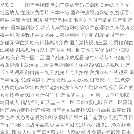
类欧美一二
国产色视频
孕妇三级av无码
日韩欧美色综合
美女
社区成人
在线免费看片
日本一级
国产传媒视频网站
免费观看污
网站
最新激情h网站
国产喷浆抽搐
宅男久久国产精品
国产乱肥
老妇
最新福利影院
欧美人妖视频网站
窝窝午夜理论
久草视频深
夜福利
波多野步中文字幕
日韩福利网址导航
91精品国产社区
超碰无码在线
欧美日韩高清免费
国产激情视频三区
宅男福利在
线播放
91视频污导航
国产啪亚洲国
欧美性爱密臀
疯狂少妇喷
潮
欧美肏屄一区二区
国产乱伦免费观看
偷拍草草草
97狠狠插
香蕉视频下载污版
三级黄色视频网址
午夜99
91日逼视频
国产
成在线观看
萌白酱一线天
乱伦五月天婷婷
美腿丝袜在线观看
国
产精品3p
91综合碰
国产乱女乱
成人xxxxx
日韩伦理片
91色爱
免费黄色av网址
欧美肥老妇
欧美在线tv
加勒比在线视屏
国产美
女在线免费
91香蕉污APP
国产高清自拍一区
第一页草草影院
韩日成人
精品福利
91天堂一区二区
日韩a级电影
国产二区高清
国产www视频
国产粉嫩
国产男女猛视频
91社在线看
欧美日韩
黄色片
变态另态另类2
91李宗精品
黑丝袜自慰喷水
乱伦五月
国
产无码网站
三级无毒免费
青青草51
91丝袜在线
91九色在线观
看
91插
成人中文字幕免费
成年人网站视频
免费在线影院
日本