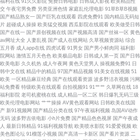
福利在线
91久久影院
免费日韩电影
日韩成人影视
欧美精品性
交
午夜宅男免费
另类亚洲色情
家庭乱伦理电影
91草B草B视频
新91大神 黄色另类情感 美女羞羞嗯啊网站 日本AV在线播放 婷婷天天日 伊
国产精品熟女一
国产巨乳在线观看
四虎免费91
国内精品无码短
片
超碰成人操操
欧美猛交视频
西瓜影院在线观看
欧美做受日韩
人大香蕉91 91制服黑丝av 国产91在线视频 黄色视屏观看一区 欧美成人中文
国产在线一
国产原创视频在线
国产视频高清
国产丝袜一区
黄色
av网址大全
人妻乱视
国产成人在线网站
久草视频资源站
综合
在线 中文字幕在线资源 91探花黑丝在线 AV性爱一本道 国产韩国精品 久久
五月香
成人app在线
四虎试看
91男女
国产男小鲜肉同
福利影
院网站
激情五月天色色
欧美极品电影
日韩成人第一页
国产日韩
人妻人人操 日美91 影音先锋三级网络 99热22 国产视频第20页 韩国人妻Av
欧美电影
久久机热
成人午夜网
黄色天堂男人
操视频免费91
日
韩中文在线
精品中的精品
97国产精品视频
91美女在线视频
51
日韩精品区 51视频在线观看 白丝自慰潮睡91 美女福利视频导航 欧日精品8
欧美
一区精品麻豆经典
国产在线观看资源
波多野洁衣视频
污网
站免费看
特级欧美在线观看
自拍视频91
91艹艹
久草网在线
18
区 日韩一页综合区 伊人成人网络 91视频手机在线 国产精品剧情 日本女人毛
福利影院
老司机蜜桃在线
成人精品一区二区
韩日爆乳无码三级
欧美伦理电影网站
艹艹操操
AV黄色观看网站
日韩欧美在线国
片 四虎永久蜜 91尤物国产视频 大香蕉色 男人天堂网AV 亚洲图片另类 伊人
产
新91视频网
国产精品分类在线
97午夜福利视频
岛国AV动作
无码
波多野吉依电影
小h片免费
国产精品色色视屏
国产午夜成
老司机大香蕉 www香蕉视频 91国产白浆 爱豆传媒69AV 岛国夜夜爱 黄色理
人
最新日韩精品
91福利视频导航
欧美喷水影院
91爱爱视频
欧
美色图论坛
91榴莲小视频
国产高清一卡新区
国产看片资源
二
论视频 欧美变态在线 日日夜夜青青草 午夜久久伦理福利 91超碰在线长腿 操