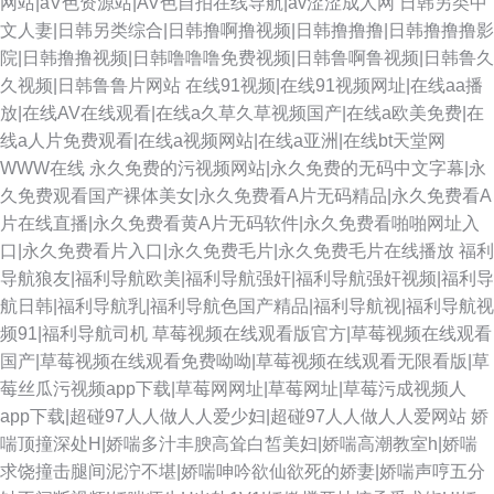
网站|aV色资源站|AV色自拍在线导航|av涩涩成人网
日韩另类中
文人妻|日韩另类综合|日韩撸啊撸视频|日韩撸撸撸|日韩撸撸撸影
院|日韩撸撸视频|日韩噜噜噜免费视频|日韩鲁啊鲁视频|日韩鲁久
久视频|日韩鲁鲁片网站
在线91视频|在线91视频网址|在线aa播
放|在线AV在线观看|在线a久草久草视频国产|在线a欧美免费|在
线a人片免费观看|在线a视频网站|在线a亚洲|在线bt天堂网
WWW在线
永久免费的污视频网站|永久免费的无码中文字幕|永
久免费观看国产裸体美女|永久免费看A片无码精品|永久免费看A
片在线直播|永久免费看黄A片无码软件|永久免费看啪啪网址入
口|永久免费看片入口|永久免费毛片|永久免费毛片在线播放
福利
导航狼友|福利导航欧美|福利导航强奸|福利导航强奸视频|福利导
航日韩|福利导航乳|福利导航色国产精品|福利导航视|福利导航视
频91|福利导航司机
草莓视频在线观看版官方|草莓视频在线观看
国产|草莓视频在线观看免费呦呦|草莓视频在线观看无限看版|草
莓丝瓜污视频app下载|草莓网网址|草莓网址|草莓污成视频人
app下载|超碰97人人做人人爱少妇|超碰97人人做人人爱网站
娇
喘顶撞深处H|娇喘多汁丰腴高耸白皙美妇|娇喘高潮教室h|娇喘
求饶撞击腿间泥泞不堪|娇喘呻吟欲仙欲死的娇妻|娇喘声哼五分