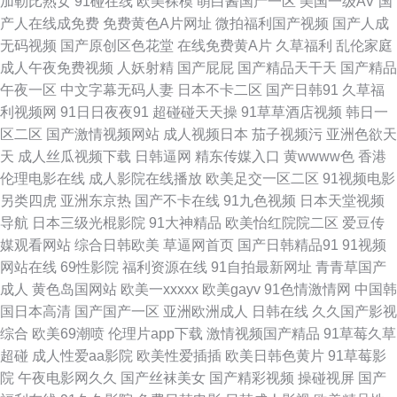
加勒比熟女
91碰在线
欧美裸模
萌白酱国产一区
美国一级AV
国
产人在线成免费
免费黄色A片网址
微拍福利国产视频
国产人成
婷婷婷 欧美无毒在线 午夜激情福利啪啪 亚洲综合小说网 www变态天堂 成人
无码视频
国产原创区色花堂
在线免费黄A片
久草福利
乱伦家庭
成人午夜免费视频
人妖射精
国产屁屁
国产精品天干天
国产精品
天堂 东京热黄网 国产欧美日韩综合 激情桃色大成人 欧美日韩卡1 欧美性稚6
午夜一区
中文字幕无码人妻
日本不卡二区
国产日韩91
久草福
利视频网
91日日夜夜91
超碰碰天天操
91草草酒店视频
韩日一
一4 婷婷五月花 一区美女 51视频国产 97av大香蕉 97超碰在线视 成人另类
区二区
国产激情视频网站
成人视频日本
茄子视频污
亚洲色欲天
天
成人丝瓜视频下载
日韩逼网
精东传媒入口
黄wwww色
香港
天堂 国户精品久久 九九一AV 欧美色图无毒 青青草好吊 日韩无码A片 午夜剧
伦理电影在线
成人影院在线播放
欧美足交一区二区
91视频电影
另类四虎
亚洲东京热
国产不卡在线
91九色视频
日本天堂视频
场老司机 91精品论坛 97视频8 超碰va 国产高清精品二区 九九这只有精品 老
导航
日本三级光棍影院
91大神精品
欧美怡红院院二区
爱豆传
媒观看网站
综合日韩欧美
草逼网首页
国产日韩精品91
91视频
司机副利院 免费深夜91 欧美亚洲色国产 在线免费AV电话 91社区成人在线
网站在线
69性影院
福利资源在线
91自拍最新网址
青青草国产
成人
黄色岛国网站
欧美一xxxxx
欧美gayv
91色情激情网
中国韩
www东京热 国产自拍第五页 日韩99爱 婷婷永久免费 亚洲国产777 伊人久久
国日本高清
国产国产一区
亚洲欧洲成人
日韩在线
久久国产影视
综合
欧美69潮喷
伦理片app下载
激情视频国产精品
91草莓久草
精品 91成人影 91微拍福利 超碰色蝌蚪 福利二页电影 韩国无吗AV 免费成人
超碰
成人性爱aa影院
欧美性爱插插
欧美日韩色黄片
91草莓影
院
午夜电影网久久
国产丝袜美女
国产精彩视频
操碰视屏
国产
福利 婷婷社区五月天 欧美中文字幕AV 影音先锋精东影业 AV网站入 超碰最