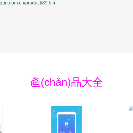
com.cn/product/89.html
產(chǎn)品大全